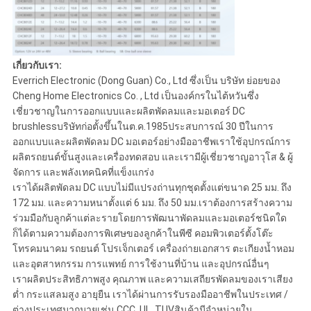
เกี่ยวกับเรา:
Everrich Electronic (Dong Guan) Co., Ltd ซึ่งเป็น บริษัท ย่อยของ
Cheng Home Electronics Co. , Ltd เป็นองค์กรในไต้หวันซึ่ง
เชี่ยวชาญในการออกแบบและผลิตพัดลมและมอเตอร์ DC
brushlessบริษัทก่อตั้งขึ้นในต.ค.1985ประสบการณ์ 30 ปีในการ
ออกแบบและผลิตพัดลม DC มอเตอร์อย่างมืออาชีพเราใช้อุปกรณ์การ
ผลิตรถยนต์ขั้นสูงและเครื่องทดสอบ และเรามีผู้เชี่ยวชาญอาวุโส & ผู้
จัดการ และพลังเทคนิคที่แข็งแกร่ง
เราได้ผลิตพัดลม DC แบบไม่มีแปรงถ่านทุกชุดตั้งแต่ขนาด 25 มม. ถึง
172 มม. และความหนาตั้งแต่ 6 มม. ถึง 50 มม.เราต้องการสร้างความ
ร่วมมือกับลูกค้าแต่ละรายโดยการพัฒนาพัดลมและมอเตอร์ชนิดใด
ก็ได้ตามความต้องการพิเศษของลูกค้าในพีซี คอมพิวเตอร์ตั้งโต๊ะ
โทรคมนาคม รถยนต์ โปรเจ็กเตอร์ เครื่องถ่ายเอกสาร ตะเกียงน้ำหอม
และอุตสาหกรรม การแพทย์ การใช้งานที่บ้าน และอุปกรณ์อื่นๆ
เราผลิตประสิทธิภาพสูง คุณภาพ และความเสถียรพัดลมของเราเสียง
ต่ำ กระแสลมสูง อายุยืน เราได้ผ่านการรับรองมืออาชีพในประเทศ /
ต่างประเทศมากมายเช่น CCC, UL, TUVสินค้ามีจำหน่ายใน