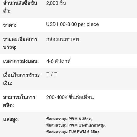
จำนวนสั่งซื้อขั้น
2,000 ชิ้น
เรา
ต่ำ:
USD1.00-8.00 per piece
ราคา:
ทัวร์
รายละเอียดการ
กล่องบนพาเลท
โรงงาน
บรรจุ:
เวลาการส่งมอบ:
4-6 สัปดาห์
ควบคุม
T / T
เงื่อนไขการชำระ
คุณภาพ
เงิน:
สามารถในการ
200-400K ชิ้นต่อเดือน
ติดต่อ
ผลิต:
เรา
,
แสงสูง:
พัดลมควบคุม PWM 6.35oz
,
พัดลมควบคุม PWM แรงดันอากาศสูง
พัดลมควบคุม TUV PWM 6.35oz