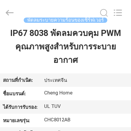
-
2026
Cheng
Home
Electronics
พัดลมระบายความร้อนของเซิร์ฟเวอร์
Co.,Ltd.
All
Rights
IP67 8038 พัดลมควบคุม PWM
บ้าน
Reserved.
คุณภาพสูงสำหรับการระบาย
สินค้า
อากาศ
แสดง
สถานที่กำเนิด:
ประเทศจีน
VR
Cheng Home
ชื่อแบรนด์:
UL TUV
ได้รับการรับรอง:
เกี่ยว
CHC8012AB
หมายเลขรุ่น:
กับ