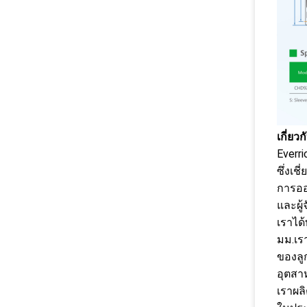
เกี่ยว
Everri
ซึ่งเ
การออ
และผู้
เราได้
มม.เร
ของลู
อุตสา
เราผล