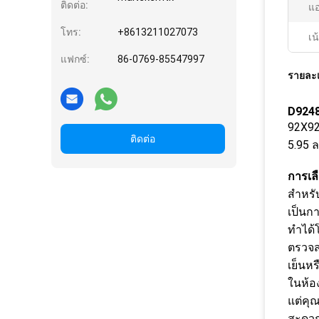
ติดต่อ:
แอ
โทร:
+8613211027073
เน
แฟกซ์:
86-0769-85547997
รายละเ
D924
92X92
ติดต่อ
5.95 ล
การเล
สำหรับ
เป็นกา
ทำได้โ
ตรวจสอ
เย็นห
ในห้อง
แต่คุณ
สะดวก