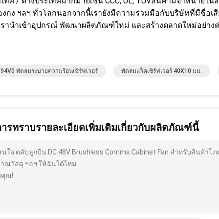
เทศ / ต่างประเทศมากมายเช่น CCC, UL, TUVสินค้ามีจำหน่ายในสหรัฐ
งกง ฯลฯ ทั่วโลกนอกจากนี้เรายังมีความร่วมมือกับบริษัทที่มีชื่อเส
เรานำเข้าอุปกรณ์ พัฒนาผลิตภัณฑ์ใหม่ และสร้างตลาดใหม่อย่างต่อ
94V0 พัดลมระบายความร้อนเซิร์ฟเวอร์
พัดลมแร็คเซิร์ฟเวอร์ 40X10 มม.
การทราบรายละเอียดเพิ่มเติมเกี่ยวกับผลิตภัณฑ์นี้
สนใจ ตลับลูกปืน DC 48V Brushless Comms Cabinet Fan สำหรับสินค้าโภค
มาณวัสดุ ฯลฯ ให้ฉันได้ไหม
คุณ!