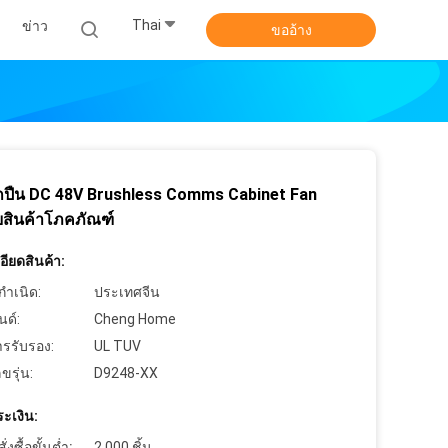
Thai
ข่าว
ขออ้าง
ูกปืน DC 48V Brushless Comms Cabinet Fan
บสินค้าโภคภัณฑ์
ียดสินค้า:
กำเนิด:
ประเทศจีน
นด์:
Cheng Home
ารรับรอง:
UL TUV
ขรุ่น:
D9248-XX
ะเงิน:
งซื้อขั้นต่ำ:
2,000 ชิ้น