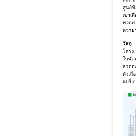
ศูนย์
เขาเลื
พวกเข
ความ
วัสดุ
โครง:
ใบพัด
ลวดตะ
ตัวเล
แบริ่ง