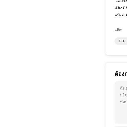
ในประ
และฮ่อ
เสมอ 
แท็ก:
PBT 
ต้อง
ฉัน
ปริ
ขอบ