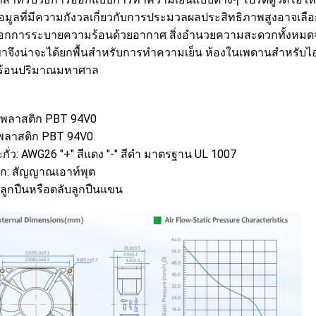
ข้อมูลที่มีความกังวลเกี่ยวกับการประมวลผลประสิทธิภาพสูงอาจ
อกการระบายความร้อนด้วยอากาศ สิ่งอำนวยความสะดวกทั้งหมดจะถูกสร้
าจึงน่าจะได้ยกพื้นสำหรับการทำความเย็น ห้องในเพดานสำหรับไอเส
ร้อนปริมาณมหาศาล
 พลาสติก PBT 94V0
พลาสติก PBT 94V0
กั่ว: AWG26 "+" สีแดง "-" สีดำ มาตรฐาน UL 1007
ือก: สัญญาณเอาท์พุต
: ลูกปืนหรือตลับลูกปืนแขน