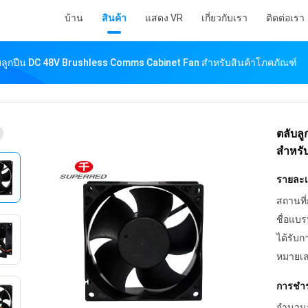
บ้าน
สินค้า
แสดง VR
เกี่ยวกับเรา
ติดต่อเรา
บลูกปืน DC 48V Brushless Comms Cabinet Fan สำหรับสินค้าโภคภัณฑ์
ตลับล
สำหรั
รายละเอ
สถานที่
ชื่อแบร
ได้รับก
หมายเล
การชำร
จำนวนสั่