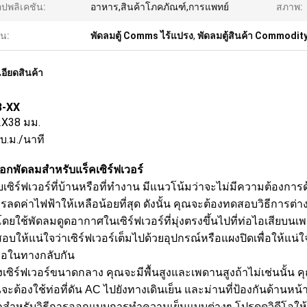
ปพลิเคชัน:
อาหาร,สินค้าโภคภัณฑ์,การแพทย์
สภาพ:
้น:
พัดลมตู้ Comms ไร้แปรง
,
พัดลมตู้สินค้า Commodit
อียดสินค้า
8-XX
X38 มม.
บ.ม./นาที
ือกพัดลมสำหรับแร็คเซิร์ฟเวอร์
เซิร์ฟเวอร์ที่บ้านหรือที่ทำงาน มีแนวโน้มว่าจะไม่มีความต้องการด
รลดค่าไฟฟ้าให้เหลือน้อยที่สุด ดังนั้น คุณจะต้องทดสอบวิธีการต่าง
ดยใช้พัดลมดูดอากาศในเซิร์ฟเวอร์ที่มุ่งตรงขึ้นไปที่ท่อไอเสียบนเ
บให้แน่ใจว่าเซิร์ฟเวอร์เต็มไปด้วยอุปกรณ์หรือแผงปิดเพื่อให้แน่ใจ
รือในทางกลับกัน
เซิร์ฟเวอร์ขนาดกลาง คุณจะมีพื้นสูงและเพดานสูงถ้าไม่เช่นนั้น ค
จะต้องใช้ท่อที่ดัน AC ไปยังทางเดินเย็น และม่านที่ป้องกันด้านห
สำหรับวิธีการออกแบบการทำความเย็นแบบต่างๆ โปรดดูวิดีโอให้ข้