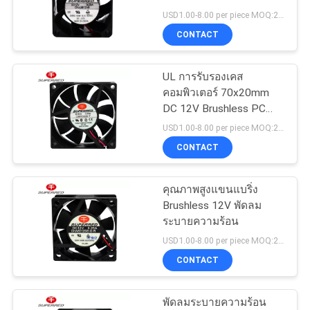
ข่าว
พัดลม
USD1.00-8.00 per piece MOQ:2,000 ชิ้น
CONTACT
1
ขอ
พัดลมเพดานไร้แปรง
UL การรับรองเคส
ใบ
คอมพิวเตอร์ 70x20mm
ถ่าน
DC 12V Brushless PC
เสนอ
Fan
USD1.00-8.00 per piece MOQ:2,000 ชิ้น
CONTACT
ราคา
คุณภาพสูงแขนแบริ่ง
14
แผนผัง
Brushless 12V พัดลม
พัดลมระบายความ
ระบายความร้อน
เว็บไซต์
USD1.00-8.00 per piece MOQ:2,000 ชิ้น
ร้อน cpu
CONTACT
PRIVACY
พัดลมระบายความร้อน