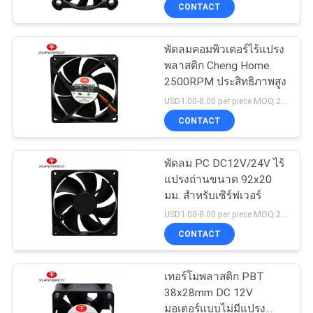
เรา
CONTACT
พัดลมคอมพิวเตอร์ไร้แปรง
32
ทัวร์
พลาสติก Cheng Home
พัดลมระบายความ
2500RPM ประสิทธิภาพสูง
โรงงาน
USD1.00-8.00 per piece MOQ:2,000 ชิ้น
ร้อนรถยนต์
CONTACT
ควบคุม
พัดลม PC DC12V/24V ไร้
คุณภาพ
แปรงถ่านขนาด 92x20
มม. สำหรับเซิร์ฟเวอร์
150
USD1.00-8.00 per piece MOQ:2,000 ชิ้น
ติดต่อ
CONTACT
พัดลมซีพียู DC
เรา
เทอร์โมพลาสติก PBT
38x28mm DC 12V
มอเตอร์แบบไม่มีแปรง