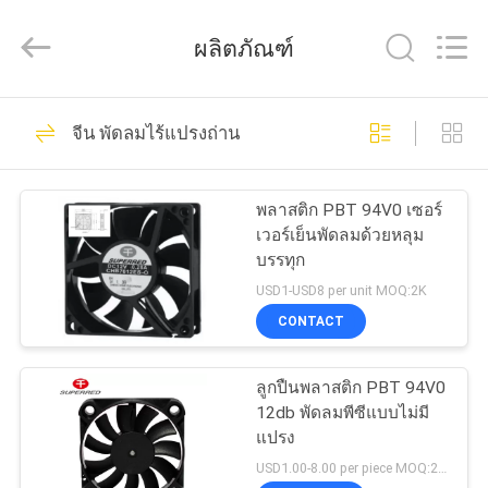
-
2026
Cheng
ผลิตภัณฑ์
Home
Electronics
Co.,Ltd.
All
81
Rights
บ้าน
Reserved.
จีน พัดลมไร้แปรงถ่าน
พัดลมระบายความ
สินค้า
ร้อน DC
พลาสติก PBT 94V0 เซอร์
เวอร์เย็นพัดลมด้วยหลุม
บรรทุก
แสดง
USD1-USD8 per unit MOQ:2K
VR
CONTACT
35
พัดลมระบายความ
ลูกปืนพลาสติก PBT 94V0
เกี่ยว
12db พัดลมพีซีแบบไม่มี
ร้อนของเซิร์ฟเวอร์
แปรง
กับ
USD1.00-8.00 per piece MOQ:2,000 ชิ้น