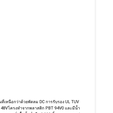
่เหนือกว่าด้วยพัดลม DC การรับรอง UL TUV
ละ 48Vโครงทำจากพลาสติก PBT 94V0 และมีน้ำ