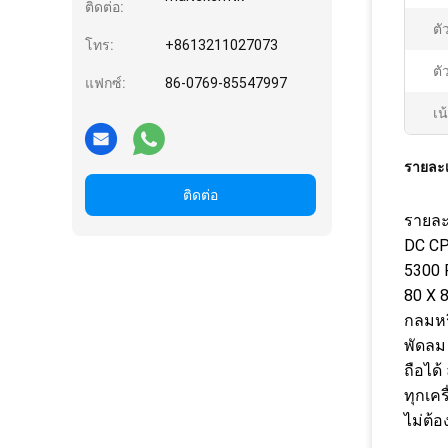
ติดต่อ:
ตั
โทร:
+8613211027073
ตั
แฟกซ์:
86-0769-85547997
เน
รายละเ
ติดต่อ
รายละ
DC CPU
5300 
80 X 
กลมหร
พัดลม 
ถือได
ทุกเค
ไม่ต้