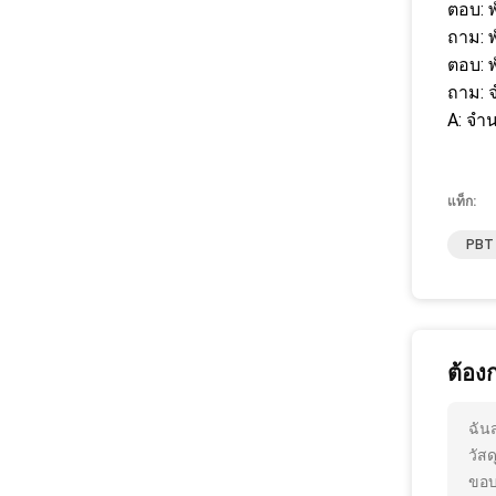
ตอบ: 
ถาม: 
ตอบ: 
ถาม: จ
A: จำน
แท็ก:
PBT 
ต้อง
ฉัน
วัสด
ขอบ