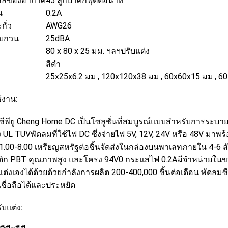
หลของอากาศ
45 ลูกบาศก์ฟุตต่อนาที
น
0.2A
กั่ว
AWG26
รบกวน
25dBA
80 x 80 x 25 มม. ฯลฯปรับแต่ง
สีดำ
25x25x6.2 มม., 120x120x38 มม., 60x60x15 มม., 6
้งาน:
ซีพียู Cheng Home DC เป็นโซลูชั่นที่สมบูรณ์แบบสำหรับการระบ
 UL TUVพัดลมที่ใช้ไฟ DC ซึ่งจ่ายไฟ 5V, 12V, 24V หรือ 48V มาพร้อ
1.00-8.00 เหรียญสหรัฐต่อชิ้นจัดส่งในกล่องบนพาเลทภายใน 4-6 
ิก PBT คุณภาพสูง และโครง 94V0 กระแสไฟ 0.2Aมีจำหน่ายในข
บแต่งเองได้ด้วยด้วยกำลังการผลิต 200-400,000 ชิ้นต่อเดือน พัดลม
่เชื่อถือได้และประหยัด
ับแต่ง: