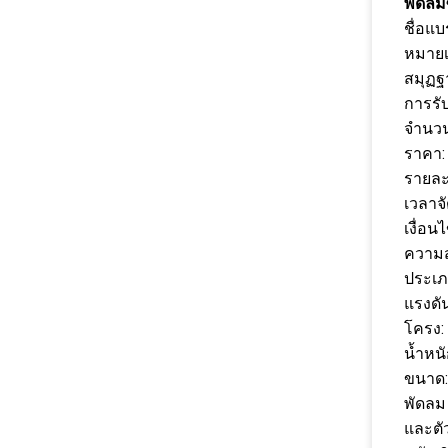
พัดลมซี
ชื่อแบ
หมายเ
สมุฏฐ
การรั
จำนวนส
ราคา: 
รายละ
เวลาจั
เงื่อน
ความส
ประเภ
แรงดัน
โครง:
น้ำหนั
ขนาด:
พัดลม
และตั