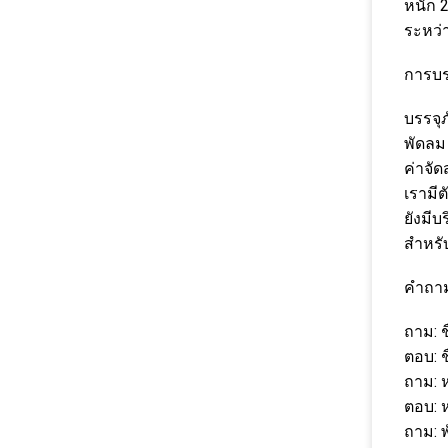
หนัก 2
ระหว่า
การบร
บรรจุ
พัดลม
ค่าจั
เรามี
ยังมีบ
สำหรั
คำถาม
ถาม: 
ตอบ: 
ถาม: 
ตอบ: 
ถาม: 