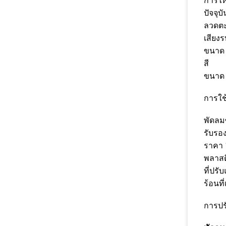
การไ
ปัจจุบั
ลวดตะ
เสียง
ขนาด
สี
ขนาด
การใช
พัดลม
รับรอง
ราคา 
พลาสต
ที่ปรั
ร้อนที
การปร