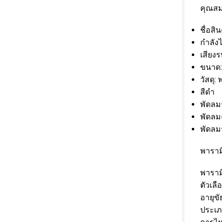
คุณสมบ
ชื่อสิ
กำลัง
เสียง
ขนาด: 
วัสดุ:
สีดำ
พัดลม
พัดลม
พัดลม
พาราม
พาราม
ตัวเลื
อายุขั
ประเภ