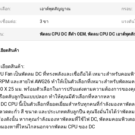
วเลือก:
เอาต์พุตสัญญาณ
กรอบ:
วเชื่อมต่อ:
3 ขา
แรงดัน
้น:
พัดลม CPU DC สีดำ OEM
,
พัดลม CPU DC เอาต์พุต
อียดสินค้า
เอียดสินค้า:
 Fan เป็นพัดลม DC ที่ทรงพลังและเชื่อถือได้ เหมาะสำหรับคอมพิวเตอร
RPM และสายไฟ AWG26 ทำให้เป็นตัวเลือกที่เหมาะสำหรับพัดลมคอ
80 X 25 มม. พร้อมตัวเลือกในการปรับแต่งตามความต้องการของคุณน
ือตลับลูกปืนแบบปลอก ทำให้คุณมีตัวเลือกที่หลากหลาย
DC CPU นี้เป็นตัวเลือกที่ยอดเยี่ยมสำหรับทุกคนที่กำลังมองหาพัดลม 
้ ลวดตะกั่ว สี ขนาด และประเภทตลับลูกปืน คุณจึงมั่นใจได้ว่าพ
รื่องดังนั้น หากคุณกำลังมองหาพัดลมที่ใช้ไฟ DC, พัดลมคอมพิวเตอ
องมองหาที่ไหนไกลนอกจากพัดลม CPU ของ DC