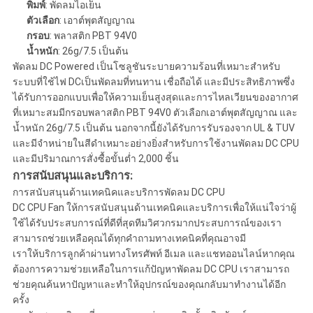
พิมพ์
: พัดลมไอเย็น
ตัวเลือก
: เอาต์พุตสัญญาณ
กรอบ
: พลาสติก PBT 94V0
น้ำหนัก
: 26g/7.5 เป็นต้น
พัดลม DC Powered เป็นโซลูชันระบายความร้อนที่เหมาะสำหรับ
ระบบที่ใช้ไฟ DCเป็นพัดลมที่ทนทาน เชื่อถือได้ และมีประสิทธิภาพซึ่ง
ได้รับการออกแบบเพื่อให้ความเย็นสูงสุดและการไหลเวียนของอากาศ
ที่เหมาะสมมีกรอบพลาสติก PBT 94V0 ตัวเลือกเอาต์พุตสัญญาณ และ
น้ำหนัก 26g/7.5 เป็นต้น นอกจากนี้ยังได้รับการรับรองจาก UL & TUV
และมีจำหน่ายในสีดำเหมาะอย่างยิ่งสำหรับการใช้งานพัดลม DC CPU
และมีปริมาณการสั่งซื้อขั้นต่ำ 2,000 ชิ้น
การสนับสนุนและบริการ:
การสนับสนุนด้านเทคนิคและบริการพัดลม DC CPU
DC CPU Fan ให้การสนับสนุนด้านเทคนิคและบริการเพื่อให้แน่ใจว่าผู้
ใช้ได้รับประสบการณ์ที่ดีที่สุดทีมวิศวกรมากประสบการณ์ของเรา
สามารถช่วยเหลือคุณได้ทุกคำถามทางเทคนิคที่คุณอาจมี
เราให้บริการลูกค้าผ่านทางโทรศัพท์ อีเมล และแชทออนไลน์หากคุณ
ต้องการความช่วยเหลือในการแก้ปัญหาพัดลม DC CPU เราสามารถ
ช่วยคุณค้นหาปัญหาและทำให้อุปกรณ์ของคุณกลับมาทำงานได้อีก
ครั้ง