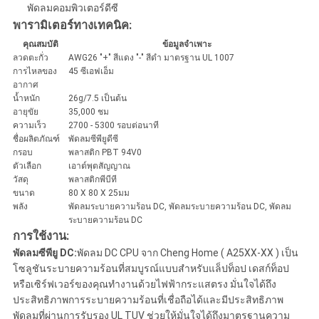
พัดลมคอมพิวเตอร์ดีซี
พารามิเตอร์ทางเทคนิค:
คุณสมบัติ
ข้อมูลจำเพาะ
ลวดตะกั่ว
AWG26 "+" สีแดง "-" สีดำ มาตรฐาน UL 1007
การไหลของ
45 ซีเอฟเอ็ม
อากาศ
น้ำหนัก
26g/7.5 เป็นต้น
อายุขัย
35,000 ชม
ความเร็ว
2700 - 5300 รอบต่อนาที
ชื่อผลิตภัณฑ์
พัดลมซีพียูดีซี
กรอบ
พลาสติก PBT 94V0
ตัวเลือก
เอาต์พุตสัญญาณ
วัสดุ
พลาสติกพีบีที
ขนาด
80 X 80 X 25มม
พลัง
พัดลมระบายความร้อน DC, พัดลมระบายความร้อน DC, พัดลม
ระบายความร้อน DC
การใช้งาน:
พัดลมซีพียู DC:
พัดลม DC CPU จาก Cheng Home ( A25XX-XX ) เป็น
โซลูชันระบายความร้อนที่สมบูรณ์แบบสำหรับแล็ปท็อป เดสก์ท็อป
หรือเซิร์ฟเวอร์ของคุณทำงานด้วยไฟฟ้ากระแสตรง มั่นใจได้ถึง
ประสิทธิภาพการระบายความร้อนที่เชื่อถือได้และมีประสิทธิภาพ
พัดลมที่ผ่านการรับรอง UL TUV ช่วยให้มั่นใจได้ถึงมาตรฐานความ