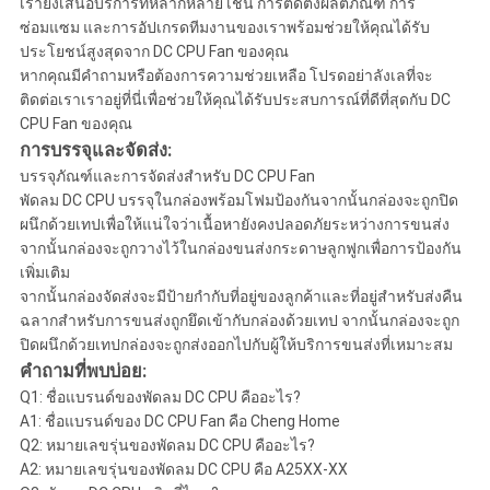
เรายังเสนอบริการที่หลากหลาย เช่น การติดตั้งผลิตภัณฑ์ การ
ซ่อมแซม และการอัปเกรดทีมงานของเราพร้อมช่วยให้คุณได้รับ
ประโยชน์สูงสุดจาก DC CPU Fan ของคุณ
หากคุณมีคำถามหรือต้องการความช่วยเหลือ โปรดอย่าลังเลที่จะ
ติดต่อเราเราอยู่ที่นี่เพื่อช่วยให้คุณได้รับประสบการณ์ที่ดีที่สุดกับ DC
CPU Fan ของคุณ
การบรรจุและจัดส่ง:
บรรจุภัณฑ์และการจัดส่งสำหรับ DC CPU Fan
พัดลม DC CPU บรรจุในกล่องพร้อมโฟมป้องกันจากนั้นกล่องจะถูกปิด
ผนึกด้วยเทปเพื่อให้แน่ใจว่าเนื้อหายังคงปลอดภัยระหว่างการขนส่ง
จากนั้นกล่องจะถูกวางไว้ในกล่องขนส่งกระดาษลูกฟูกเพื่อการป้องกัน
เพิ่มเติม
จากนั้นกล่องจัดส่งจะมีป้ายกำกับที่อยู่ของลูกค้าและที่อยู่สำหรับส่งคืน
ฉลากสำหรับการขนส่งถูกยึดเข้ากับกล่องด้วยเทป จากนั้นกล่องจะถูก
ปิดผนึกด้วยเทปกล่องจะถูกส่งออกไปกับผู้ให้บริการขนส่งที่เหมาะสม
คำถามที่พบบ่อย:
Q1: ชื่อแบรนด์ของพัดลม DC CPU คืออะไร?
A1: ชื่อแบรนด์ของ DC CPU Fan คือ Cheng Home
Q2: หมายเลขรุ่นของพัดลม DC CPU คืออะไร?
A2: หมายเลขรุ่นของพัดลม DC CPU คือ A25XX-XX