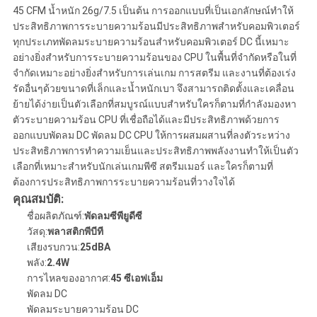
POLICY
45 CFM น้ำหนัก 26g/7.5 เป็นต้น การออกแบบที่เป็นเอกลักษณ์ทำให้
ประสิทธิภาพการระบายความร้อนมีประสิทธิภาพสำหรับคอมพิวเตอร์
ทุกประเภทพัดลมระบายความร้อนสำหรับคอมพิวเตอร์ DC นี้เหมาะ
อย่างยิ่งสำหรับการระบายความร้อนของ CPU ในพื้นที่จำกัดหรือในที่
จำกัดเหมาะอย่างยิ่งสำหรับการเล่นเกม การสตรีม และงานที่ต้องเร่ง
รัดอื่นๆด้วยขนาดที่เล็กและน้ำหนักเบา จึงสามารถติดตั้งและเคลื่อน
ย้ายได้ง่ายเป็นตัวเลือกที่สมบูรณ์แบบสำหรับใครก็ตามที่กำลังมองหา
ตัวระบายความร้อน CPU ที่เชื่อถือได้และมีประสิทธิภาพด้วยการ
ออกแบบพัดลม DC พัดลม DC CPU ให้การผสมผสานที่ลงตัวระหว่าง
ประสิทธิภาพการทำความเย็นและประสิทธิภาพพลังงานทำให้เป็นตัว
เลือกที่เหมาะสำหรับนักเล่นเกมพีซี สตรีมเมอร์ และใครก็ตามที่
ต้องการประสิทธิภาพการระบายความร้อนที่วางใจได้
คุณสมบัติ:
ชื่อผลิตภัณฑ์:
พัดลมซีพียูดีซี
วัสดุ:
พลาสติกพีบีที
เสียงรบกวน:
25dBA
พลัง:
2.4W
การไหลของอากาศ:
45 ซีเอฟเอ็ม
พัดลม DC
พัดลมระบายความร้อน DC