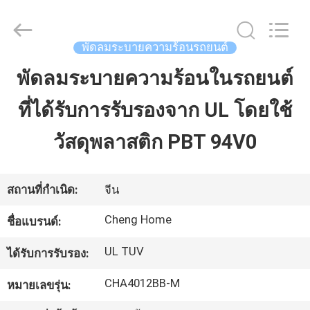
-
2026
Cheng
Home
Electronics
พัดลมระบายความร้อนรถยนต์
Co.,Ltd.
All
Rights
พัดลมระบายความร้อนในรถยนต์
บ้าน
Reserved.
ที่ได้รับการรับรองจาก UL โดยใช้
สินค้า
วัสดุพลาสติก PBT 94V0
แสดง
สถานที่กำเนิด:
จีน
VR
Cheng Home
ชื่อแบรนด์:
UL TUV
ได้รับการรับรอง:
เกี่ยว
CHA4012BB-M
หมายเลขรุ่น:
กับ