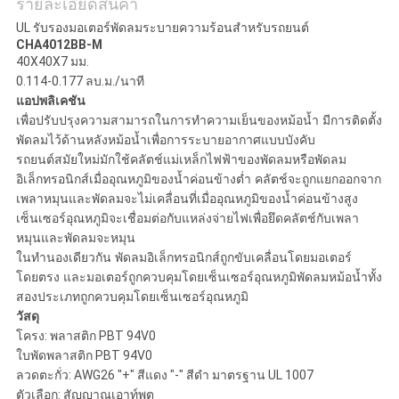
POLICY
รายละเอียดสินค้า
UL รับรองมอเตอร์พัดลมระบายความร้อนสำหรับรถยนต์
CHA4012BB-M
40X40X7 มม.
0.114-0.177 ลบ.ม./นาที
แอปพลิเคชัน
เพื่อปรับปรุงความสามารถในการทำความเย็นของหม้อน้ำ มีการติดตั้ง
พัดลมไว้ด้านหลังหม้อน้ำเพื่อการระบายอากาศแบบบังคับ
รถยนต์สมัยใหม่มักใช้คลัตช์แม่เหล็กไฟฟ้าของพัดลมหรือพัดลม
อิเล็กทรอนิกส์เมื่ออุณหภูมิของน้ำค่อนข้างต่ำ คลัตช์จะถูกแยกออกจาก
เพลาหมุนและพัดลมจะไม่เคลื่อนที่เมื่ออุณหภูมิของน้ำค่อนข้างสูง
เซ็นเซอร์อุณหภูมิจะเชื่อมต่อกับแหล่งจ่ายไฟเพื่อยึดคลัตช์กับเพลา
หมุนและพัดลมจะหมุน
ในทำนองเดียวกัน พัดลมอิเล็กทรอนิกส์ถูกขับเคลื่อนโดยมอเตอร์
โดยตรง และมอเตอร์ถูกควบคุมโดยเซ็นเซอร์อุณหภูมิพัดลมหม้อน้ำทั้ง
สองประเภทถูกควบคุมโดยเซ็นเซอร์อุณหภูมิ
วัสดุ
โครง: พลาสติก PBT 94V0
ใบพัดพลาสติก PBT 94V0
ลวดตะกั่ว: AWG26 "+" สีแดง "-" สีดำ มาตรฐาน UL 1007
ตัวเลือก: สัญญาณเอาท์พุต