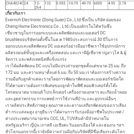
CHA4024C
24
12-
132
0.055
-10-70
-40-70
6000
4.95
2.78
264
เกี่ยวกับเรา
Everrich Electronic (Dong Guan) Co., Ltd ซึ่งเป็น บริษัท ย่อยของ
Cheng Home Electronics Co. , Ltd เป็นองค์กรในไต้หวันซึ่ง
เชี่ยวชาญในการออกแบบและผลิตพัดลมและมอเตอร์ DC
brushlessบริษัทก่อตั้งขึ้นในต.ค.1985ประสบการณ์ 30 ปีในการ
ออกแบบและผลิตพัดลม DC มอเตอร์อย่างมืออาชีพเราใช้อุปกรณ์การ
ผลิตรถยนต์ขั้นสูงและเครื่องทดสอบ และเรามีผู้เชี่ยวชาญอาวุโส & ผู้
จัดการ และพลังเทคนิคที่แข็งแกร่ง
เราได้ผลิตพัดลม DC แบบไม่มีแปรงถ่านทุกชุดตั้งแต่ขนาด 25 มม. ถึง
172 มม. และความหนาตั้งแต่ 6 มม. ถึง 50 มม.เราต้องการสร้างความ
ร่วมมือกับลูกค้าแต่ละรายโดยการพัฒนาพัดลมและมอเตอร์ชนิดใด
ก็ได้ตามความต้องการพิเศษของลูกค้าในพีซี คอมพิวเตอร์ตั้งโต๊ะ
โทรคมนาคม รถยนต์ โปรเจ็กเตอร์ เครื่องถ่ายเอกสาร ตะเกียงน้ำหอม
และอุตสาหกรรม การแพทย์ การใช้งานที่บ้าน และอุปกรณ์อื่นๆ
เราผลิตประสิทธิภาพสูง คุณภาพ และความเสถียรพัดลมของเราเสียง
ต่ำ กระแสลมสูง อายุยืน เราได้ผ่านการรับรองมืออาชีพในประเทศ /
ต่างประเทศมากมายเช่น CCC, UL, TUVสินค้ามีจำหน่ายใน
สหรัฐอเมริกา ญี่ปุ่น เกาหลี เอเชียตะวันออกเฉียงใต้ และฮ่องกง ฯลฯ
ทั่วโลกนอกจากนี้เรายังมีความร่วมมือกับบริษัทที่มีชื่อเสียงระดับโลก