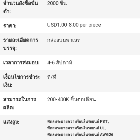
จำนวนสั่งซื้อขั้น
2000 ชิ้น
เรา
ต่ำ:
USD1.00-8.00 per piece
ราคา:
ทัวร์
รายละเอียดการ
กล่องบนพาเลท
โรงงาน
บรรจุ:
เวลาการส่งมอบ:
4-6 สัปดาห์
ควบคุม
เงื่อนไขการชำระ
ที/ที
คุณภาพ
เงิน:
สามารถในการ
200-400K ชิ้นต่อเดือน
ติดต่อ
ผลิต:
เรา
,
แสงสูง:
พัดลมระบายความร้อนในรถยนต์ PBT
,
พัดลมระบายความร้อนในรถยนต์ UL
พัดลมระบายความร้อนในรถยนต์ AWG26